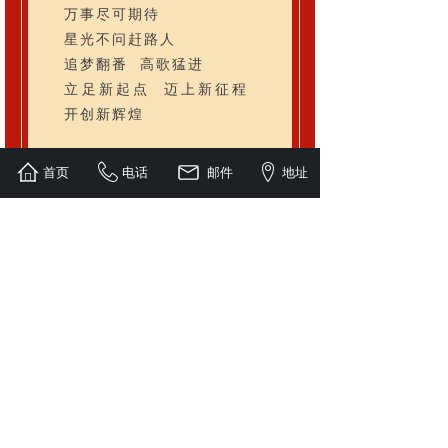
万事尽可期待
星光不问赶路人
追梦翻番 高歌猛进
立足新起点 迈上新征程
开创新辉煌
2023
大 · 展 · 鸿 · 兔
首页
电话
邮件
地址
2023
前 · 兔 · 无 · 量
2023
兔 · 飞 · 猛 · 进
新的一年里希望