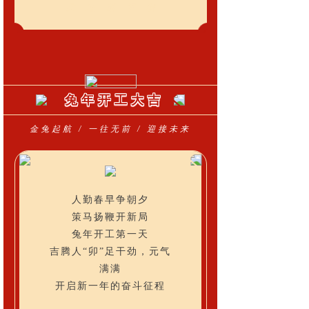
共 · 赴 · 新 · 征 · 程
兔年开工大吉
金兔起航 / 一往无前 / 迎接未来
人勤春早争朝夕
策马扬鞭开新局
兔年开工第一天
吉腾人“卯”足干劲，元气
满满
开启新一年的奋斗征程