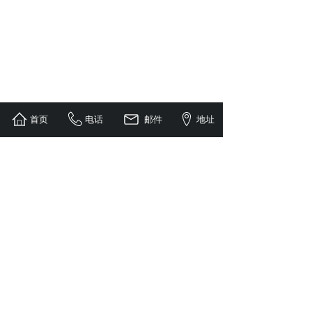
首页
电话
邮件
地址
安徽国天节能科技有限公司 版权所有
手机：13514991490 / 18055101813
Q Q：3076331606
网址：www.growtech360.cn
地址：合肥市蜀山区国家经济开发区兆勋路20号
备案号：皖ICP备2021003606号-1
技术支持：智盛源